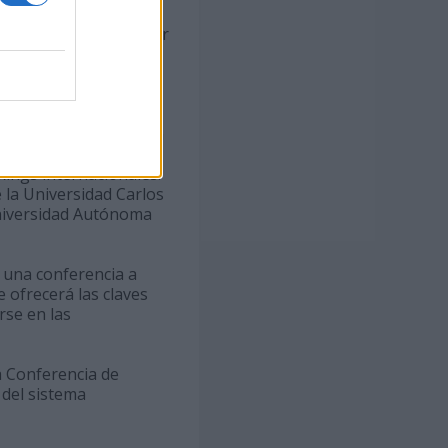
or ejecutivo y
 Alloza, el vicerrector
nte de Relaciones
re la construcción de
en la que participarán
ucación y
ings internacionales:
 la Universidad Carlos
 Universidad Autónoma
n una conferencia a
ofrecerá las claves
rse en las
a Conferencia de
 del sistema