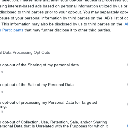
r selection. Please note that after your opt-out request is processed y
ierno de Canarias, Fernando Clavijo, inaugurará las Jornada
eing interest-based ads based on personal information utilized by us or
a CCS, Antonio Abril Abadín, el presidente del Consejo Social
disclosed to third parties prior to your opt-out. You may separately opt-
dades del ámbito local y autonómico. Antes de la misma, rep
losure of your personal information by third parties on the IAB’s list of
fiesto de Maspalomas: un cambio necesario y urgente para el
. This information may also be disclosed by us to third parties on the
IA
detalla la hoja de ruta para la reforma que la Universidad es
Participants
that may further disclose it to other third parties.
ra de las Jornadas, que se celebran en el hotel Lopesan Bao
naugural, a cargo del secretario General de Universidades del
ades, José Manuel Pingarrón, que explicará cuáles son, a jui
l Data Processing Opt Outs
en materia de Educación Superior.
o opt-out of the Sharing of my personal data.
os de distintos ámbitos expondrán sus reflexiones sobre si
In
. El director general de la Agencia de Acreditación de la Cal
stribución de competencias en Alemania, el director del Cen
o opt-out of the Sale of my Personal Data.
 Superior de Portugal, Pedro Nuno, hablará sobre la reform
s y el coordinador del Informe CYD, Martí Parellada, present
In
la Cámara de España, la Fundación Conocimiento y Desarroll
to opt-out of processing my Personal Data for Targeted
universitarios europeos comparables.
ing.
In
ionalización y compliance
o opt-out of Collection, Use, Retention, Sale, and/or Sharing
mbre, se analizarán aspectos relacionados con la reputación, 
ersonal Data that Is Unrelated with the Purposes for which it