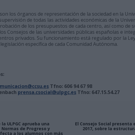
son los órganos de representación de la sociedad en la Univ
supervisión de todas las actividades económicas de la Univer
aprobación de los presupuestos de cada centro, así como de s
los Consejos de las universidades públicas españolas e inte
entros privados. Su funcionamiento está regulado por la Le
 legislación específica de cada Comunidad Autónoma.
s:
municacion@ccsu.es
Tfno: 606 94 67 98
tenbach
prensa.csocial@ulpgc.es
Tfno: 647.15.54.27
de la ULPGC aprueba una
El Consejo Social presenta
s Normas de Progreso y
2017, sobre la estructu
fecta a los alumnos con más