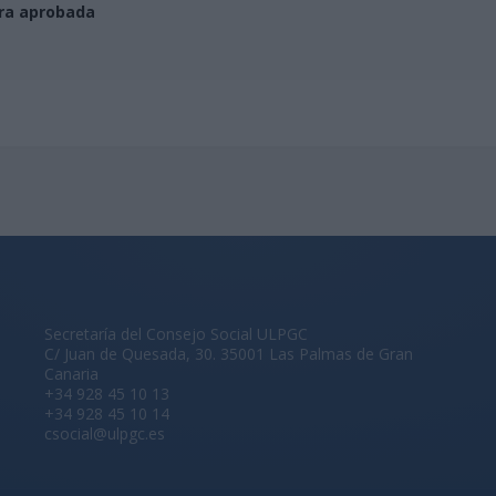
era aprobada
Secretaría del Consejo Social ULPGC
C/ Juan de Quesada, 30. 35001 Las Palmas de Gran
Canaria
+34 928 45 10 13
+34 928 45 10 14
csocial@ulpgc.es