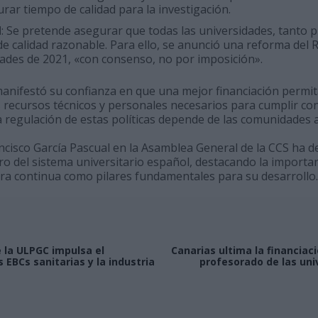
urar tiempo de calidad para la investigación.
d
: Se pretende asegurar que todas las universidades, tanto 
e calidad razonable. Para ello, se anunció una reforma del 
dades de 2021, «con consenso, no por imposición».
manifestó su confianza en que una mejor financiación permit
s recursos técnicos y personales necesarios para cumplir co
 regulación de estas políticas depende de las comunidades
ancisco García Pascual en la Asamblea General de la CCS ha 
ro del sistema universitario español, destacando la importan
ora continua como pilares fundamentales para su desarrollo.
e la ULPGC impulsa el
Canarias ultima la financiac
 EBCs sanitarias y la industria
profesorado de las uni