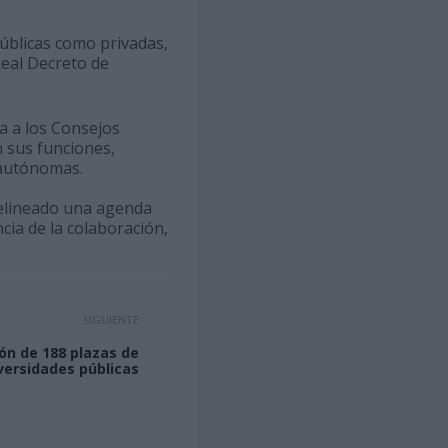
públicas como privadas,
Real Decreto de
a a los Consejos
n sus funciones,
 autónomas.
delineado una agenda
cia de la colaboración,
SIGUIENTE
ión de 188 plazas de
versidades públicas