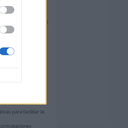
ociales como «un
 gobiernos». Estos
a sociedad y el ámbito
proyectos innovadores.
a aprobación de los
entes armas para
ocutores privilegiados
rio para impulsar y
de las universidades
innovadores.
icas para facilitar la
s contrataciones