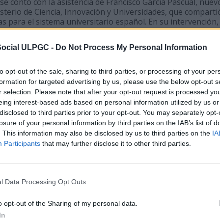
se contó con la asistencia de Francisco García Pascual, nuev
sterio de Ciencia, Innovación y Universidades, que compartió
as para el sistema universitario español. En su intervención,
a cifras récord con desafíos significativos, subrayando el 
ersitarios y anunciando una serie de iniciativas destinadas 
Social ULPGC -
Do Not Process My Personal Information
fíos Estructurales
to opt-out of the sale, sharing to third parties, or processing of your per
formation for targeted advertising by us, please use the below opt-out s
datos impresionantes sobre la magnitud del sistema univers
r selection. Please note that after your opt-out request is processed y
4 universidades en 200 localidades, con una comunidad unive
eing interest-based ads based on personal information utilized by us or
rsonas, compuesta por 1.762.000 estudiantes, 157.000 profe
disclosed to third parties prior to your opt-out. You may separately opt-
ción y servicios (PTGAS). El presupuesto agregado de estas 
losure of your personal information by third parties on the IAB’s list of
 euros, y en 2022 las universidades captaron 1.800 millones 
. This information may also be disclosed by us to third parties on the
IA
ivas de investigación a nivel nacional e internacional.
Participants
that may further disclose it to other third parties.
ario general destacó un problema central: «En términos de 
 muy lejos de lo que deberíamos estar como país y este es 
rcía Pascual enfatizó la importancia de una gestión más or
l Data Processing Opt Outs
yando que «la clave es ordenar, asumiendo la responsabilida
os».
o opt-out of the Sharing of my personal data.
In
de los Consejos Sociales