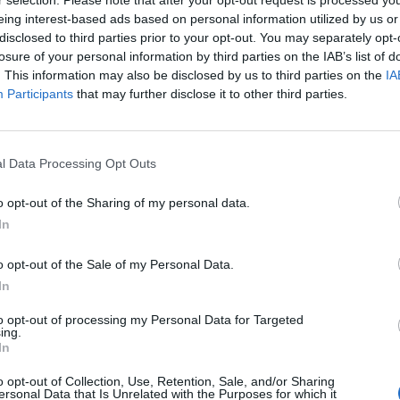
r selection. Please note that after your opt-out request is processed y
eing interest-based ads based on personal information utilized by us or
disclosed to third parties prior to your opt-out. You may separately opt-
losure of your personal information by third parties on the IAB’s list of
. This information may also be disclosed by us to third parties on the
IA
Participants
that may further disclose it to other third parties.
ha comenzado este martes, en la Facultad de Economía, Empresa y
ienzo a las 19 horas y la entrega de premios a las 20:30 horas.
l Data Processing Opt Outs
ga ULPGC de Debate Universitario inició este martes la fase c
o opt-out of the Sharing of my personal data.
 Empresa y Turismo, con la participación de 10 equipos for
In
e se incluye, como invitado, uno de la Universidad Fernando
ersitario está organizada por el Consejo Social de la ULPGC
o opt-out of the Sale of my Personal Data.
Estudiantes, Alumni y Empleabilidad.
In
e celebrará este jueves, enfrentará a los dos equipos finalis
to opt-out of processing my Personal Data for Targeted
nutos, sobre la cuestión de esta edición: ‘¿Debe la Unión Eu
ing.
pio?’, que responde a la situación creada por Rusia con la in
In
o opt-out of Collection, Use, Retention, Sale, and/or Sharing
ersonal Data that Is Unrelated with the Purposes for which it