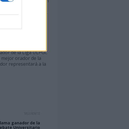
 que se enfrentarán en
Youtube de la ULPGC
a Facultad de Economía,
r de la ULPGC, Lluís
a.
distas y personas que
nador de la Liga ULPGC
l mejor orador de la
ador representará a la
SIGUIENTE
clama ganador de la
ebate Universitario