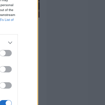
ou may
 personal
out of the
 downstream
B’s List of
 Turismo.
lasificatoria en la
mados por estudiantes
 Pessoa de Canarias.
, con la colaboración
tas que tendrán que
ropea desarrollar un
vasión militar a