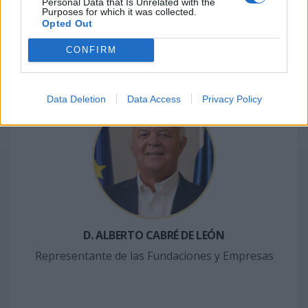
Personal Data that Is Unrelated with the
Purposes for which it was collected.
D. ANTONIO RICO REVUELTA
Opted Out
Representante de ámbito ciéntifico y cultural
CONFIRM
Data Deletion
Data Access
Privacy Policy
D. ALBERTO CABRÉ DE LEÓN
Representante de las Fundaciones y Empresas