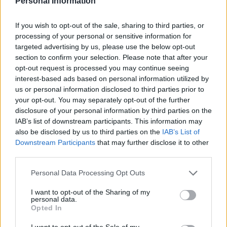
Personal Information
ULPGC, que será el responsable de la distribución de
este material entre los estudiantes que lo necesiten
por no disponer de recursos económicos para su
If you wish to opt-out of the sale, sharing to third parties, or
adquisición.
processing of your personal or sensitive information for
targeted advertising by us, please use the below opt-out
El Presidente del Consejo Social también informó de
section to confirm your selection. Please note that after your
que este órgano ha seguido manteniendo su
opt-out request is processed you may continue seeing
actividad normal durante este período de
interest-based ads based on personal information utilized by
confinamiento, situándose como uno de los pocos en
us or personal information disclosed to third parties prior to
España que celebra sus plenos y comisiones a
your opt-out. You may separately opt-out of the further
distancia. Además, el Presidente Jesús León Lima
disclosure of your personal information by third parties on the
informó que también asistió a la última reunión del
IAB’s list of downstream participants. This information may
Consejo Universitario de Canarias, celebrado el
also be disclosed by us to third parties on the
IAB’s List of
pasado 27 de abril; o de la asistencia del Secretario
Downstream Participants
that may further disclose it to other
General del Consejo Social a una reunión de la
third parties.
Conferencia de Consejos Sociales con el nuevo
Ministro de Universidades del Gobierno español,
Personal Data Processing Opt Outs
Manuel Castells, en la que éste se comprometió a
impulsar una reforma amplia del marco legal
I want to opt-out of the Sharing of my
universitario que también incluya mejoras en el
personal data.
sistema de gobernanza actual, para lo cual buscará
Opted In
el respaldo del conjunto de la sociedad.
I want to opt-out of the Sale of my