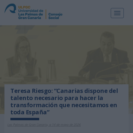
Toggle
navigat
Teresa Riesgo: “Canarias dispone del
talento necesario para hacer la
transformación que necesitamos en
toda España”
Las Palmas de Gran Canaria, a 14 de mayo de 2026