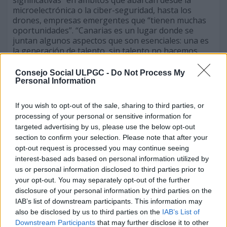
significativas” en ámbitos que abarcan desde la
microelectrónica o la ciber-seguridad, hasta los
drones, empresas emergentes que “tienen muchas
oportunidades”. “Canarias es un lugar donde se
juntan algunos aspectos que son esenciales: una es
la generación de talento, sin talento no hacemos
nada, donde hay territorio donde se puede, no solo
generar el talento y atraer el talento que vive aquí,
Consejo Social ULPGC -
Do Not Process My
sino atraer talento de fuera”, aseguró.
Personal Information
En este contexto, afirmó que “el desafío estratégico
If you wish to opt-out of the sale, sharing to third parties, or
para las islas es lograr que la ciencia forme parte
processing of your personal or sensitive information for
integral de su desarrollo, convirtiéndose en empleo
targeted advertising by us, please use the below opt-out
cualificado y nuevas oportunidades”, dijo la
section to confirm your selection. Please note that after your
secretaria general, quien enfatizó que “Canarias
opt-out request is processed you may continue seeing
tiene ante sí una gran oportunidad para avanzar
interest-based ads based on personal information utilized by
hacia un modelo económico más diversificado, más
us or personal information disclosed to third parties prior to
competitivo y basado cada vez más en el
your opt-out. You may separately opt-out of the further
conocimiento”.
disclosure of your personal information by third parties on the
IAB’s list of downstream participants. This information may
También dio mucha importancia a la situación
geográfica, “muy buena y muy disponible para hacer
also be disclosed by us to third parties on the
IAB’s List of
algunos proyectos de pruebas que ya se están
Downstream Participants
that may further disclose it to other