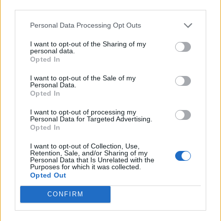
haciendo”, desde instituciones como el Instituto
third parties.
Astrofísico de Canarias, de La Palma y de Tenerife, y
como la Plataforma Oceánica de Canarias (Plocan).
Personal Data Processing Opt Outs
“Están los mimbres, que eso es lo más difícil de
I want to opt-out of the Sharing of my
construir, y ahora lo que falta es que tracemos ese
personal data.
camino hacia el mercado”, apostilló. Por eso, “ayudar
Opted In
a Canarias es ayudarnos a todos”.
I want to opt-out of the Sale of my
Riesgo hizo hincapié en la necesidad de pasar de la
Personal Data.
Opted In
publicación científica al impacto económico real.
Aunque España ocupa el undécimo puesto mundial
I want to opt-out of processing my
en producción de artículos científicos, los índices de
Personal Data for Targeted Advertising.
innovación aún tienen camino por recorrer. En este
Opted In
sentido, afirmó que “de lo que estamos hablando en
innovación es de un cambio que no tiene por qué ser
I want to opt-out of Collection, Use,
tecnológico, que viene del conocimiento y que
Retention, Sale, and/or Sharing of my
Personal Data that Is Unrelated with the
genera un beneficio que no tiene por qué ser
Purposes for which it was collected.
económico”, aunque recordó que “el foco es el
Opted Out
crecimiento económico con propósito”.
CONFIRM
La clave del éxito reside en la creación de lo que
Riesgo denomina “ecosistemas sim-bióticos”, donde