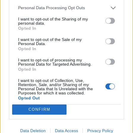
Las jornadas se celebran precisamente en la ciudad
donde, en 2005, se constituyó formalmente la
Personal Data Processing Opt Outs
Conferencia de Consejos Sociales, lo que añade un
valor simbólico a la elección de la sede. La
I want to opt-out of the Sharing of my
personal data.
inauguración contará con la presencia del presidente
Opted In
del Gobierno de Canarias, Fernando Clavijo; el
presidente del Cabildo de Gran Canaria, Antonio
I want to opt-out of the Sale of my
Morales; el rector de la ULPGC, Lluís Serra; y el
Personal Data.
presidente de la CCS, Antonio Abril, entre otras
Opted In
autoridades, que acompañarán a la presidenta del
I want to opt-out of processing my
Consejo Social anfitrión, Ana B. Suárez Calvo.
Personal Data for Targeted Advertising.
Opted In
El programa incluye conferencias de primer nivel,
como las de José Alberto González-Ruiz (Secretario
I want to opt-out of Collection, Use,
General de CEOE), Francesc Pedró (Director del
Retention, Sale, and/or Sharing of my
Personal Data that Is Unrelated with the
Instituto Internacional de la UNESCO para la
Purposes for which it was collected.
Educación Superior en América Latina y el Caribe) y
Opted Out
John Edwards (Secretario General de EURASHE), así
como mesas redondas que abordarán retos clave de
CONFIRM
la universidad en diálogo con el tejido social y
económico. La clausura correrá a cargo del
Secretario General de Universidades del Ministerio,
Data Deletion
Data Access
Privacy Policy
Francisco García Pascual.