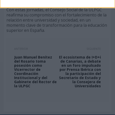
Con estas jornadas, el Consejo Social de la ULPGC
reafirma su compromiso con el fortalecimiento de la
relación entre universidad y sociedad, en un
momento clave de transformación para la educación
superior en España.
ANTERIOR
SIGUIENTE
Juan Manuel Benítez
El ecosistema de I+D+i
del Rosario toma
de Canarias, a debate
posesión como
en un foro impulsado
Vicerrector de
por Prensa Ibérica con
Coordinación
la participación del
Institucional y del
Secretario de Estado y
Gabinete del Rector de
la Consejera de
la ULPGC
Universidades