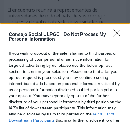
El encuentro reunirá a representantes de
universidades de todo el país, de sus consejos
sociales y de patronatos de universidades no
públicas, así como a relevantes personalidades del
mundo institucional, empresarial y académico. Entre
Consejo Social ULPGC -
Do Not Process My
los temas a tratar destacan la colaboración público-
Personal Information
privada, el emprendimiento universitario, la gestión
del talento y la competitividad internacional de las
If you wish to opt-out of the sale, sharing to third parties, or
universidades españolas. Participarán destacados
processing of your personal or sensitive information for
líderes del ámbito empresarial como Antonio
targeted advertising by us, please use the below opt-out
Huertas, presidente de Mapfre y del Consejo Social
section to confirm your selection. Please note that after your
de la Universidad de Extremadura; Federico Linares,
opt-out request is processed you may continue seeing
presidente de EY España y del Consejo Social de la
interest-based ads based on personal information utilized by
Universidad de Cádiz; Ángela Pérez, presidenta del
us or personal information disclosed to third parties prior to
Consejo Social de la Universidad de Valencia y de la
your opt-out. You may separately opt-out of the further
Fundación ADEIT; y Ángela Santianes, presidenta del
disclosure of your personal information by third parties on the
Consejo Social de la Universidad de Oviedo, quienes
compartirán su visión sobre el papel estratégico de
IAB’s list of downstream participants. This information may
la universidad en la economía del conocimiento y en
also be disclosed by us to third parties on the
IAB’s List of
la conexión con el entorno productivo.
Downstream Participants
that may further disclose it to other
third parties.