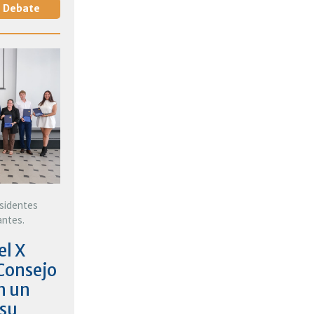
de Debate
esidentes
antes.
el X
 Consejo
n un
 su