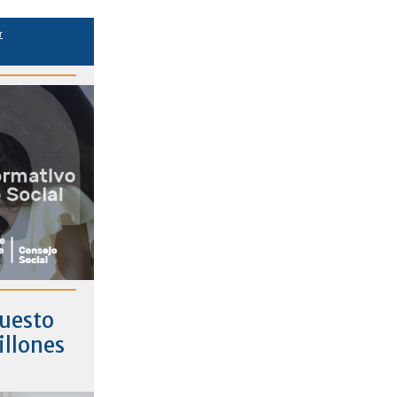
r
puesto
illones