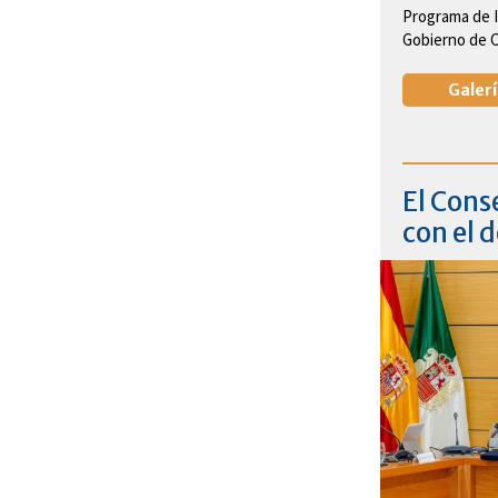
Programa de I
Gobierno de Ca
Galerí
El Cons
con el 