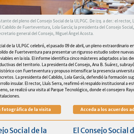
tante del pleno del Consejo Social de la ULPGC. De izq. a der.: el rector, Ll
 Cabildo de Fuerteventura, Lola García; la presidenta del Consejo Social,
ecretario general del Consejo, Miguel Ángel Acosta.
ial de la ULPGC celebró, el pasado 09 de abril, un pleno extraordinario en
bildo de Fuerteventura para presentar un riguroso estudio sobre nuevas
 viables en la isla. El informe identifica cinco másteres adaptados a las 
ductivas del territorio. La presidenta del Consejo, Ana B. Suárez, subrayó
stórico con Fuerteventura y propuso intensificar la presencia universita
cretos. La presidenta del Cabildo, Lola García, defendió la formación su
rrollo insular. El rector, Lluís Serra, reafirmó el respaldo institucional a e
pleno, se realizó una visita al Parque Tecnológico, donde el consejero Ra
talaciones.
 fotográfica de la visita
Acceda a los acuerdos a
jo Social de la
El Consejo Social d