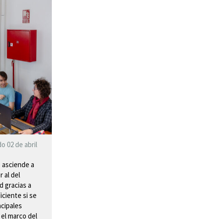
o 02 de abril
e asciende a
 al del
d gracias a
iciente si se
ncipales
el marco del