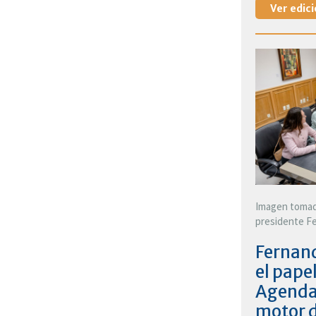
Ver edici
Imagen tomada
presidente Fe
Fernand
el pape
Agenda
motor d