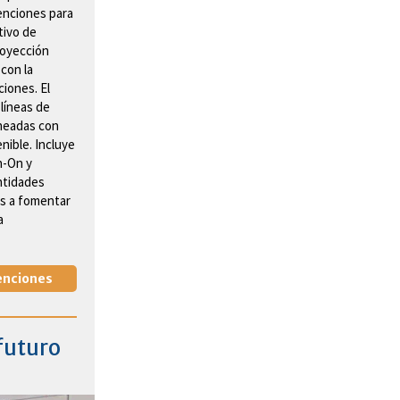
enciones para
tivo de
royección
 con la
ciones. El
 líneas de
ineadas con
nible. Incluye
n-On y
ntidades
as a fomentar
a
enciones
 futuro