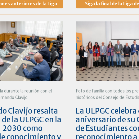
ones anteriores de la Liga
Siga la final de la Liga 
 durante la reunión con el
Foto de familia con todos los pr
rnando Clavijo.
históricos del Consejo de Estudi
o Clavijo resalta
La ULPGC celebra 
l de la ULPGC en la
aniversario de su
 2030 como
de Estudiantes co
e conocimiento y
reconocimiento a