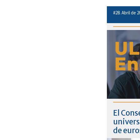
#28. Abril de 
El Cons
univers
de euro