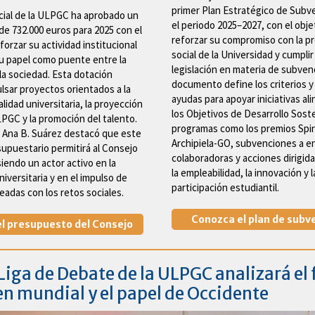
primer Plan Estratégico de Subv
cial de la ULPGC ha aprobado un
el periodo 2025–2027, con el obje
e 732.000 euros para 2025 con el
reforzar su compromiso con la p
forzar su actividad institucional
social de la Universidad y cumplir
su papel como puente entre la
legislación en materia de subven
 la sociedad. Esta dotación
documento define los criterios y
ulsar proyectos orientados a la
ayudas para apoyar iniciativas al
alidad universitaria, la proyección
los Objetivos de Desarrollo Soste
LPGC y la promoción del talento.
programas como los premios Spi
 Ana B. Suárez destacó que este
Archipiela-GO, subvenciones a e
upuestario permitirá al Consejo
colaboradoras y acciones dirigid
siendo un actor activo en la
la empleabilidad, la innovación y l
iversitaria y en el impulso de
participación estudiantil.
ineadas con los retos sociales.
Conozca el plan de subv
l presupuesto del Consejo
 Liga de Debate de la ULPGC analizará el
en mundial y el papel de Occidente