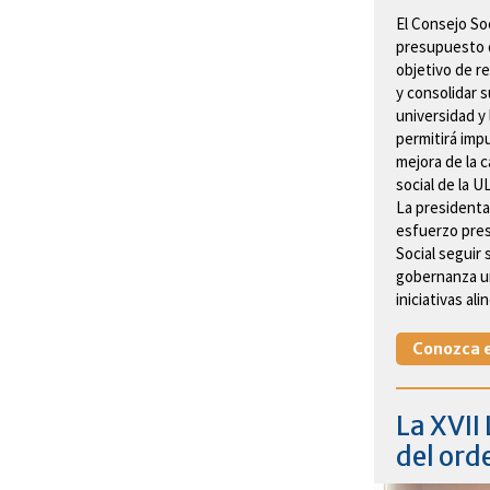
El Consejo So
presupuesto d
objetivo de re
y consolidar 
universidad y
permitirá imp
mejora de la c
social de la U
La presidenta
esfuerzo pres
Social seguir 
gobernanza un
iniciativas al
Conozca e
La XVII
del ord