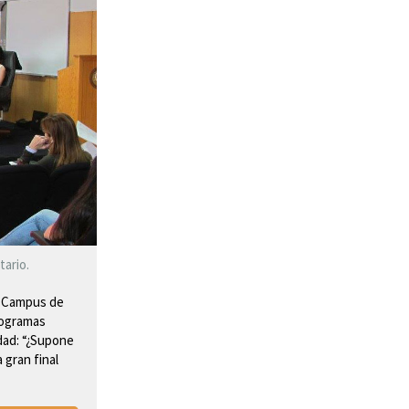
tario.
el Campus de
rogramas
idad: “¿Supone
 gran final