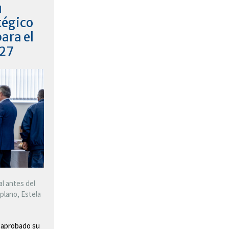
u
tégico
ara el
27
l antes del
plano, Estela
a aprobado su