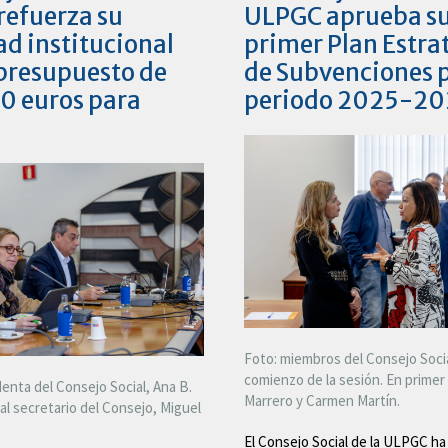
refuerza su
ULPGC aprueba s
ad institucional
primer Plan Estra
presupuesto de
de Subvenciones p
0 euros para
periodo 2025-20
Foto: miembros del Consejo Socia
comienzo de la sesión. En primer 
denta del Consejo Social, Ana B.
Marrero y Carmen Martín.
al secretario del Consejo, Miguel
El Consejo Social de la ULPGC h