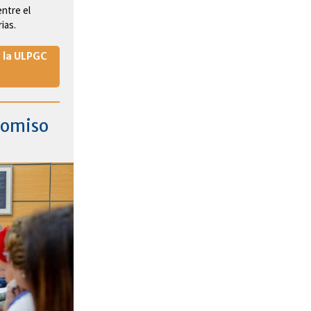
ntre el
ias.
 la ULPGC
promiso
a