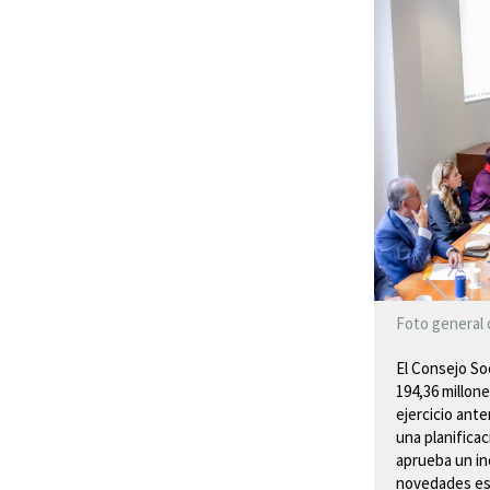
Foto general 
El Consejo So
194,36 millone
ejercicio ante
una planifica
aprueba un in
novedades es 