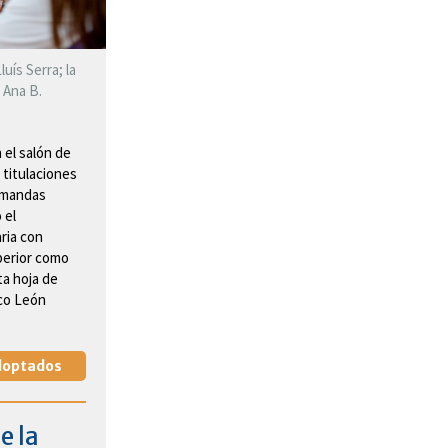
uís Serra; la
 Ana B.
 el salón de
 titulaciones
demandas
 el
ria con
perior como
sta hoja de
yco León
doptados
e la